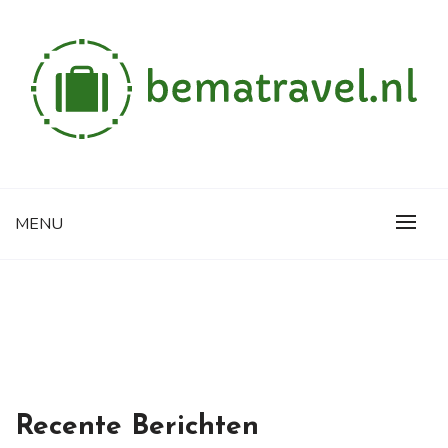
Skip
to
content
Alles wat je wilt weten over reizen
BEMATRAVEL.NL
MENU
Recente Berichten