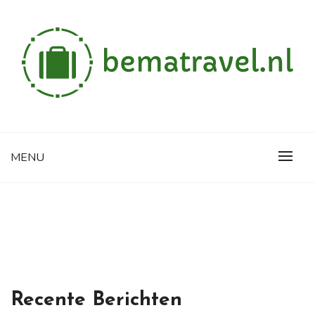
Skip
to
content
Alles wat je wilt weten over reizen
BEMATRAVEL.NL
MENU
Recente Berichten