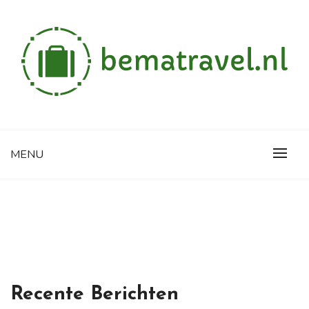
Skip
to
content
Alles wat je wilt weten over reizen
BEMATRAVEL.NL
MENU
Recente Berichten