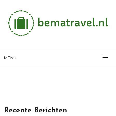
Skip
to
content
Alles wat je wilt weten over reizen
BEMATRAVEL.NL
MENU
Recente Berichten