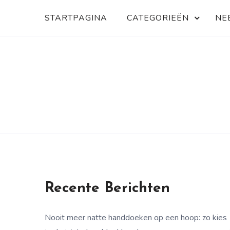
Skip
STARTPAGINA
CATEGORIEËN
NE
to
content
Alles wat je wilt weten over reizen
BEMATRAVEL.NL
Recente Berichten
Nooit meer natte handdoeken op een hoop: zo kies