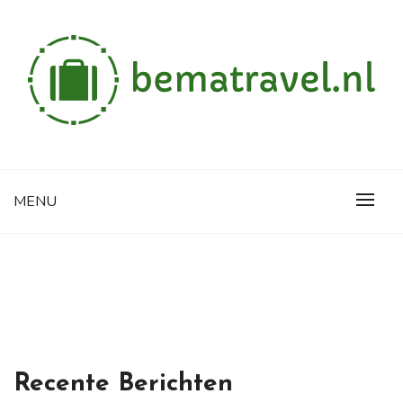
Skip
to
content
Alles wat je wilt weten over reizen
BEMATRAVEL.NL
MENU
Recente Berichten