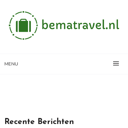
Skip
to
content
Alles wat je wilt weten over reizen
BEMATRAVEL.NL
MENU
Recente Berichten